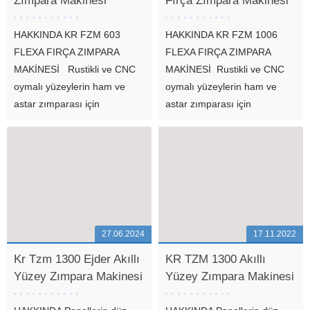
Zımpara Makinesi
Fırça Zımpara Makinesi
HAKKINDA KR FZM 603
HAKKINDA KR FZM 1006
FLEXA FIRÇA ZIMPARA
FLEXA FIRÇA ZIMPARA
MAKİNESİ Rustikli ve CNC
MAKİNESİ Rustikli ve CNC
oymalı yüzeylerin ham ve
oymalı yüzeylerin ham ve
astar zımparası için
astar zımparası için
geliştirilen KR FZM 603 Flexa
geliştirilen KR FZM 1006
Fırça Zımpara Makinesi,
Flexa Fırça Zımpara
esnek zımparalama
Makinesi, esnek zımparalama
özelliğiyle en zorlu yüzeylerde
özelliğiyle en zorlu yüzeylerde
bile başarılı...
bile başarılı sonuçlar elde
etmenize...
27.06.2024
17.11.2022
Kr Tzm 1300 Ejder Akıllı
KR TZM 1300 Akıllı
Yüzey Zımpara Makinesi
Yüzey Zımpara Makinesi