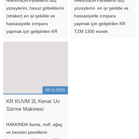
HAKKINDA Panellerin düz
HAKKINDA Panellerin düz
yüzeylerini, havuz göbeklerini
yüzeylerini en iyi şekilde ve
(shaker) en iyi şekilde ve
hassasiyetle zımpara
hassasiyetle zımpara
yapmak için geliştirilen KR
yapmak için geliştirilen KR
TZM 1300 esnek
TZM 1300 esnek
zımparalama sistemi
zımparalama sistemi
sayesinde, MDF ve kaplamalı
sayesinde, MDF ve kaplamalı
kapakların yanında pres kapı
kapakların yanında pres kapı
gibi daha geniş kalınlık
gibi daha geniş kalınlık
toleransına sahip ürünlerde
toleransına...
de ...
06.11.2020
KR KUVM 2L Kenar Uv
Sürme Makinesi
HAKKINDA Sunta, mdf, ağaç
ve benzeri panellerin