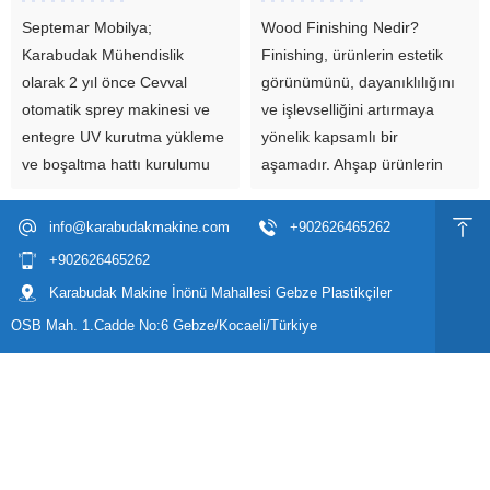
Septemar Mobilya;
Wood Finishing Nedir?
Karabudak Mühendislik
Finishing, ürünlerin estetik
olarak 2 yıl önce Cevval
görünümünü, dayanıklılığını
otomatik sprey makinesi ve
ve işlevselliğini artırmaya
entegre UV kurutma yükleme
yönelik kapsamlı bir
ve boşaltma hattı kurulumu
aşamadır. Ahşap ürünlerin
için Kama makine markamızı
yüzeylerini korumak ve öne
tercih eden megayat iç
çıkarmak adına genellikle
info@karabudakmakine.com
+902626465262
tasarımının öncü markası
kaplama (coating) ve boyama
+902626465262
Septemar Mobilya ile...
gibi işlemleri içerir. Bu süreç,
Karabudak Makine İnönü Mahallesi Gebze Plastikçiler
ürünlerin doğal...
OSB Mah. 1.Cadde No:6 Gebze/Kocaeli/Türkiye