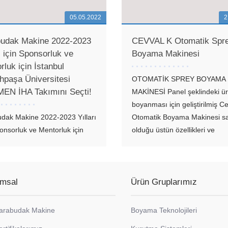
05.05.2022
2
udak Makine 2022-2023
CEVVAL K Otomatik Spr
ı için Sponsorluk ve
Boyama Makinesi
rluk için İstanbul
hpaşa Üniversitesi
OTOMATİK SPREY BOYAMA
N İHA Takımını Seçti!
MAKİNESİ Panel şeklindeki ür
boyanması için geliştirilmiş C
dak Makine 2022-2023 Yılları
Otomatik Boyama Makinesi s
ponsorluk ve Mentorluk için
olduğu üstün özellikleri ve
ul Cerrahpaşa Üniversitesi
teknolojisiyle rakiplerinden ay
N İHA Takımını Seçti!
yeni nesil bir Otomatik Boya
in parlayan yıldızları
Makinesidir. Ahşap, metal, ca
rimize, her zaman yol
plastik, elyaf modifiyeli...
msal
Ürün Gruplarımız
ici ve destek olabilmek adına
dak Makine olarak her yıl
arabudak Makine
Boyama Teknolojileri
rluk çalışmalarımızı...