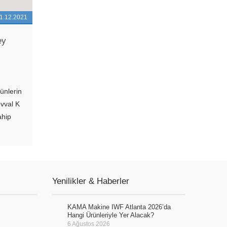
1.12.2021
ey
ünlerin
evval K
ahip
rılan
ma
m,
Yenilikler & Haberler
KAMA Makine IWF Atlanta 2026’da
Hangi Ürünleriyle Yer Alacak?
6 Ağustos 2026