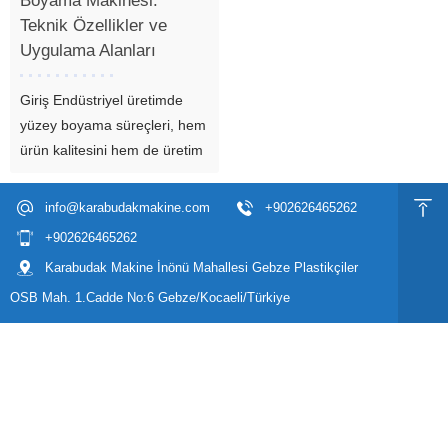
Boyama Makinesi:
Teknik Özellikler ve
Uygulama Alanları
Giriş Endüstriyel üretimde
yüzey boyama süreçleri, hem
ürün kalitesini hem de üretim
hızını doğrudan etkiler.
Özellikle ahşap ve benzeri
info@karabudakmakine.com
+902626465262
yüzeylerde homojen boya
+902626465262
dağılımı sağlamak, manuel
Karabudak Makine İnönü Mahallesi Gebze Plastikçiler
yöntemlerle oldukça zor ve
OSB Mah. 1.Cadde No:6 Gebze/Kocaeli/Türkiye
maliyetlidir. Bu noktada
geliştirilen otomatik sprey...